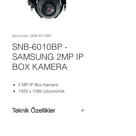
Stok kodu: SNB-6010BP
SNB-6010BP -
SAMSUNG 2MP IP
BOX KAMERA
2 MP IP Box Kamera
1920 x 1080 çözünürlük
Teknik Özellikler
H.264
MJPEG cift kodek
Coklu yayın akışı