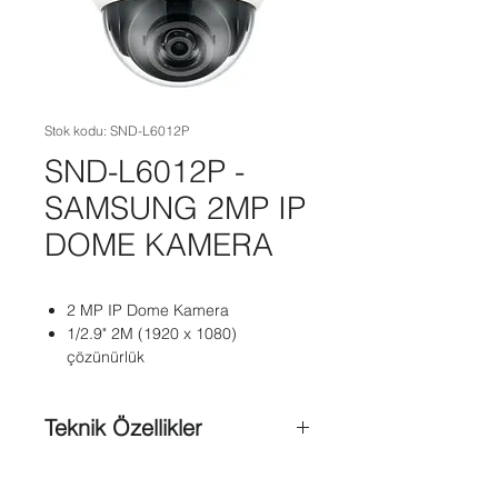
Stok kodu: SND-L6012P
SND-L6012P -
SAMSUNG 2MP IP
DOME KAMERA
2 MP IP Dome Kamera
1/2.9" 2M (1920 x 1080)
çözünürlük
Teknik Özellikler
2.8mm sabit lens,0.15Lux@F1.8
(Renkli), 0.15Lux@F1.8