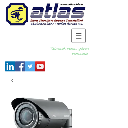
"Güvenlik veren, güven
vermelidir.