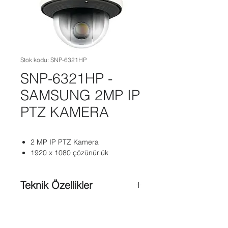
Stok kodu: SNP-6321HP
SNP-6321HP -
SAMSUNG 2MP IP
PTZ KAMERA
2 MP IP PTZ Kamera
1920 x 1080 çözünürlük
Teknik Özellikler
16 : 9 Full HD (1080p) çözünürlük
desteği
4,44 ~ 142,6 mm (32x) optik zum,