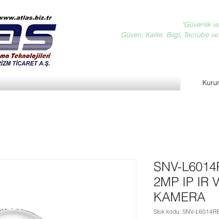
"Güvenlik v
Güven; Kalite, Bilgi, Tecrübe ve D
Kuru
SNV-L601
2MP IP IR
KAMERA
Stok kodu: SNV-L6014