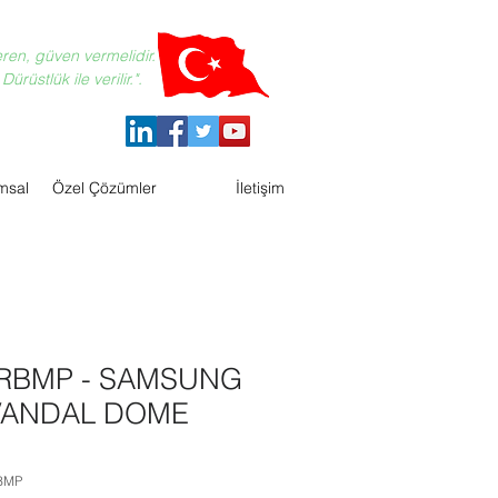
eren, güven vermelidir.
ürüstlük ile verilir.".
msal
Özel Çözümler
İletişim
4RBMP - SAMSUNG
 VANDAL DOME
RBMP