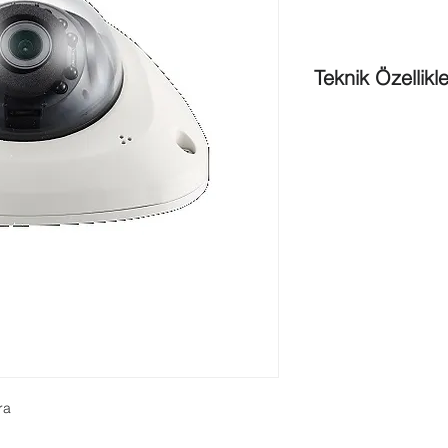
Teknik Özellikle
30fps@tum çözünü
15 Luks@F1.8 (Ren
acık)
Entegre 3,6mm sa
H.264, MJPEG cif
Coklu yayın akışı
Hareket Algılama
Kurcalama
Mikro SD/SDHC be
PoEIR görüntülene
IK10Koridor izlem
LDC desteği (Len
M12 konektor des
Ses giriş-cıkış
ra
Dahili mikrofon