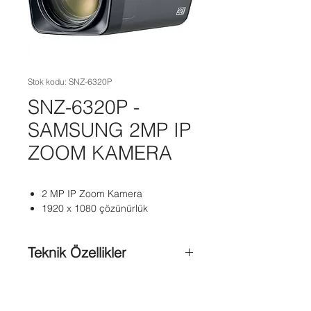
Stok kodu: SNZ-6320P
SNZ-6320P -
SAMSUNG 2MP IP
ZOOM KAMERA
2 MP IP Zoom Kamera
1920 x 1080 çözünürlük
Teknik Özellikler
16 : 9 Full HD (1080p) çözünürlük
desteği
4,42 ~ 142,6 mm (32x) optik zum,