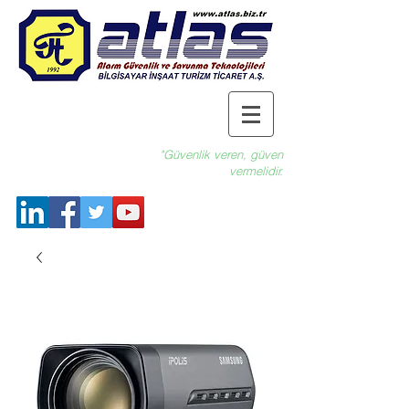
"Güvenlik veren, güven
vermelidir.