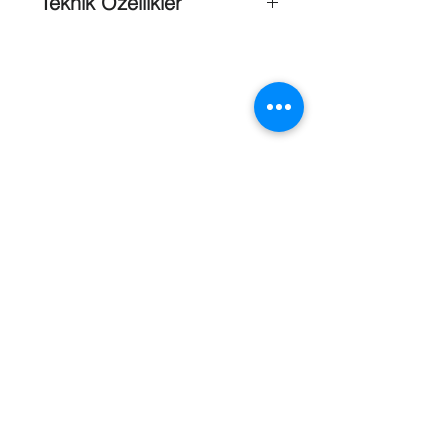
Teknik Özellikler
4.44 ~ 142.6mm (32x) optik zoom,
16x dijital zoom
0.15Lux@F1.6 (renk),
0.015Lux@Fl.6 (B / W)
H.264, MJPEG çift kod çözücü,
Çoklu akış
Gündüz ve Gece (ICR), WDR
(120dB)
Pan / Tilt: 50˚ / sn (Preset),
Referanslar
Sonsuz dönüş, 255 nokta
Yüz tanıma, Sabotaj Algılama,
Sanal hat desteği
Patlamaya dayanıklı
sertifika:CE2460 EX II 2 GD Ex d
IIC T6 Gb IP67 Ex tb IIIC T80 ° C
Db
Paslanmaz 316L, Dahili Silecek
IP67, IK10