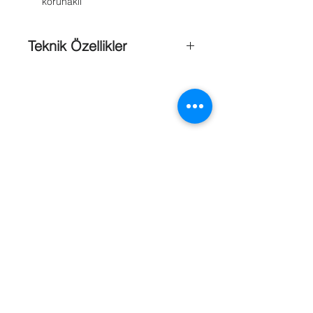
korunaklı
Teknik Özellikler
85 dB yerleşik siren ve test butonu
Çalışma sıcaklığı ; 5 ºC 38 ºC+
Ortam nem ; 15% -90%+
Dc 9V (alkaline) pil dahildir
Anti-sabotaj sensörü
Referanslar