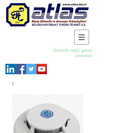
"Güvenlik veren, güven
vermelidir.